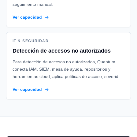
seguimiento manual.
Ver capacidad
IT & SEGURIDAD
Detección de accesos no autorizados
Para detección de accesos no autorizados, Quantum
conecta IAM, SIEM, mesa de ayuda, repositorios y
herramientas cloud, aplica políticas de acceso, severidad,
SLA, cierre y segregación de funciones y deja tickets
Ver capacidad
enriquecidos, alertas priorizadas y evidencia de
cumplimiento.