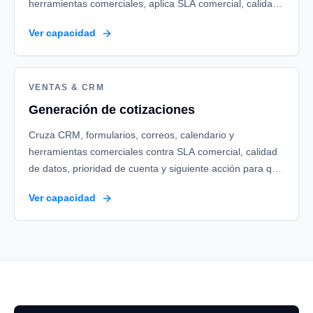
herramientas comerciales, aplica SLA comercial, calidad
de datos, prioridad de cuenta y siguiente acción y deja
Ver capacidad
backlog comercial priorizado y actualizaciones trazables
en CRM.
VENTAS & CRM
Generación de cotizaciones
Cruza CRM, formularios, correos, calendario y
herramientas comerciales contra SLA comercial, calidad
de datos, prioridad de cuenta y siguiente acción para que
generación de cotizaciones termine con responsables,
Ver capacidad
excepciones y evidencia.