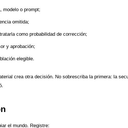
la, modelo o prompt;
encia omitida;
tratarla como probabilidad de corrección;
sor y aprobación;
lación elegible.
terial crea otra decisión. No sobrescriba la primera: la sec
ó.
ón
iar el mundo. Registre: