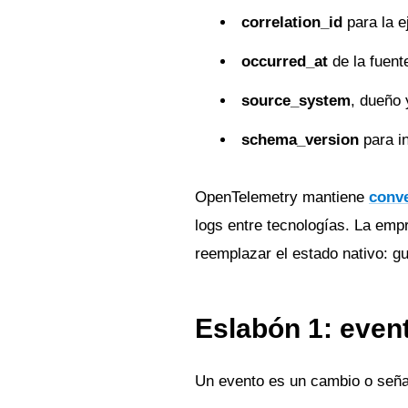
correlation_id
para la e
occurred_at
de la fuent
source_system
, dueño 
schema_version
para in
OpenTelemetry mantiene
conv
logs entre tecnologías. La emp
reemplazar el estado nativo: gu
Eslabón 1: even
Un evento es un cambio o señ