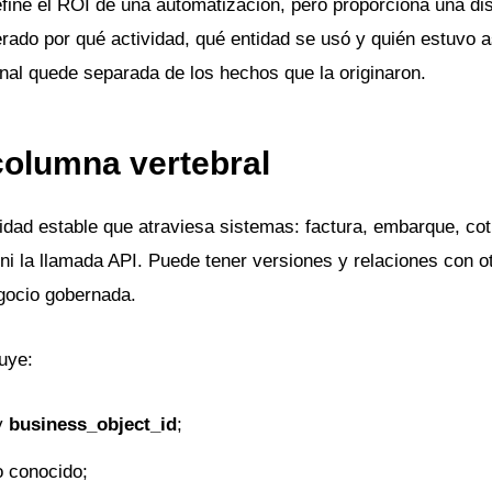
fine el ROI de una automatización, pero proporciona una dis
nerado por qué actividad, qué entidad se usó y quién estuvo 
final quede separada de los hechos que la originaron.
columna vertebral
tidad estable que atraviesa sistemas: factura, embarque, cot
ni la llamada API. Puede tener versiones y relaciones con o
gocio gobernada.
uye:
y
business_object_id
;
 conocido;