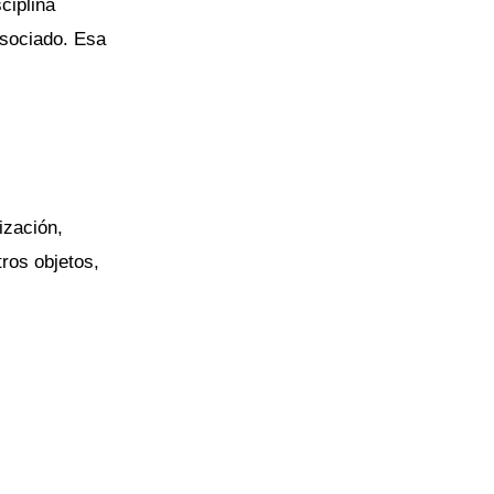
ciplina
asociado. Esa
ización,
tros objetos,