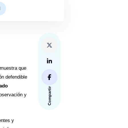
I
emuestra que
ón defendible
tado
Compartir
observación y
entes y