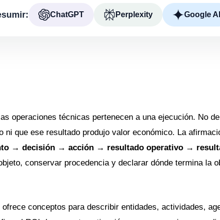
sumir:
ChatGPT
Perplexity
Google A
ias operaciones técnicas pertenecen a una ejecución. No d
o ni que ese resultado produjo valor económico. La afirmaci
to → decisión → acción → resultado operativo → resul
objeto, conservar procedencia y declarar dónde termina la 
ofrece conceptos para describir entidades, actividades, ag