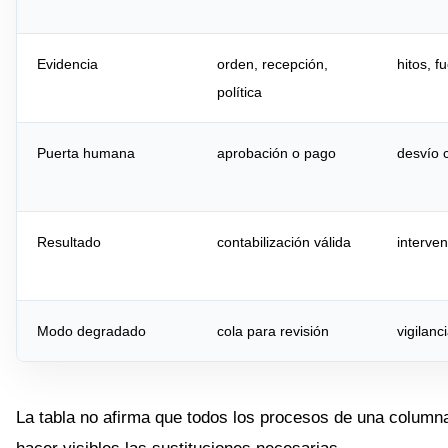
Evidencia
orden, recepción,
hitos, f
política
Puerta humana
aprobación o pago
desvío 
Resultado
contabilización válida
interve
Modo degradado
cola para revisión
vigilanc
La tabla no afirma que todos los procesos de una column