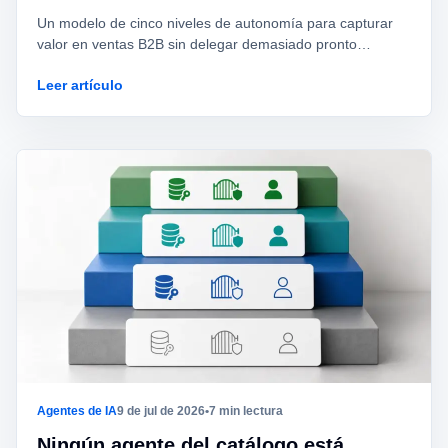
Un modelo de cinco niveles de autonomía para capturar
valor en ventas B2B sin delegar demasiado pronto
consentimiento, identidad de marca, ofertas o
Leer artículo
compromisos.
Agentes de IA
9 de jul de 2026
•
7 min lectura
Ningún agente del catálogo está