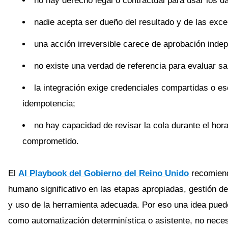
no hay derecho legal o contractual para usar los d
nadie acepta ser dueño del resultado y de las exc
una acción irreversible carece de aprobación indep
no existe una verdad de referencia para evaluar sa
la integración exige credenciales compartidas o esc
idempotencia;
no hay capacidad de revisar la cola durante el hora
comprometido.
El
AI Playbook del Gobierno del Reino Unido
recomiend
humano significativo en las etapas apropiadas, gestión del
y uso de la herramienta adecuada. Por eso una idea pue
como automatización determinística o asistente, no nece