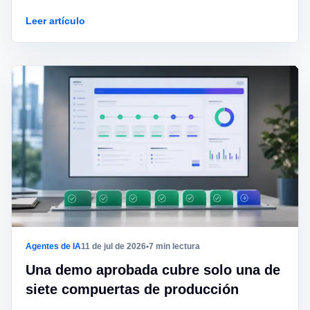
ambiguas y aprobación humana antes de registrar o
Leer artículo
mover valor.
Agentes de IA
11 de jul de 2026
•
7 min lectura
Una demo aprobada cubre solo una de
siete compuertas de producción