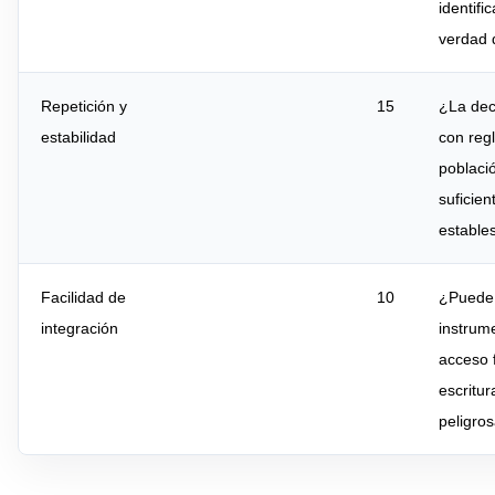
identifi
verdad 
Repetición y
15
¿La deci
estabilidad
con reg
poblaci
suficie
estable
Facilidad de
10
¿Puede
integración
instrum
acceso f
escritur
peligro