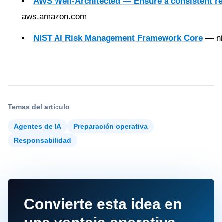
AWS Well-Architected — Ensure a consistent re
aws.amazon.com
NIST AI Risk Management Framework Core
— ni
Temas del artículo
Agentes de IA
Preparación operativa
Responsabilidad
Convierte esta idea en