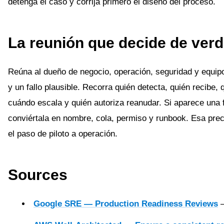
detenga el caso y corrija primero el diseño del proceso.
La reunión que decide de ver
Reúna al dueño de negocio, operación, seguridad y equipo 
y un fallo plausible. Recorra quién detecta, quién recibe,
cuándo escala y quién autoriza reanudar. Si aparece una f
conviértala en nombre, cola, permiso y runbook. Esa preci
el paso de piloto a operación.
Sources
Google SRE — Production Readiness Reviews
—