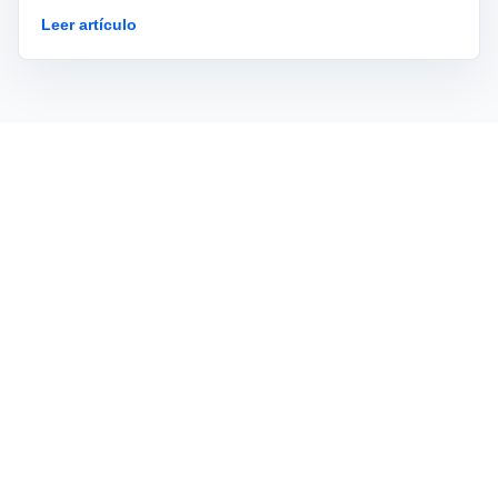
un agente operable, reversible y gobernado.
Leer artículo