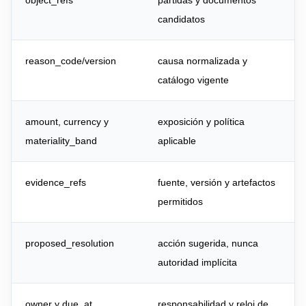
object_refs
partidas y documentos
candidatos
reason_code/version
causa normalizada y
catálogo vigente
amount, currency y
exposición y política
materiality_band
aplicable
evidence_refs
fuente, versión y artefactos
permitidos
proposed_resolution
acción sugerida, nunca
autoridad implícita
owner y due_at
responsabilidad y reloj de