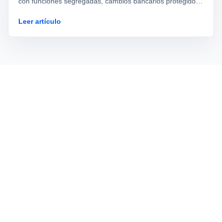
con funciones segregadas, cambios bancarios protegidos,
estados verificables y métricas que no premian el riesgo.
Leer artículo