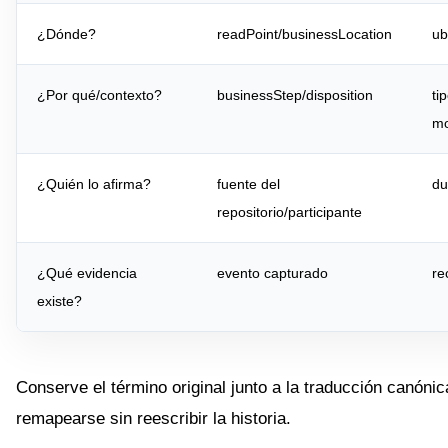
¿Dónde?
readPoint/businessLocation
ub
¿Por qué/contexto?
businessStep/disposition
ti
mo
¿Quién lo afirma?
fuente del
du
repositorio/participante
¿Qué evidencia
evento capturado
re
existe?
Conserve el término original junto a la traducción canóni
remapearse sin reescribir la historia.