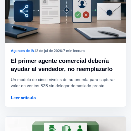
Agentes de IA
12 de jul de 2026
•
7 min lectura
El primer agente comercial debería
ayudar al vendedor, no reemplazarlo
Un modelo de cinco niveles de autonomía para capturar
valor en ventas B2B sin delegar demasiado pronto
consentimiento, identidad de marca, ofertas o
Leer artículo
compromisos.