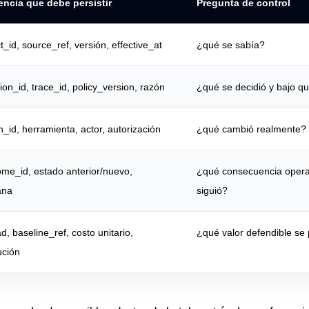
encia que debe persistir
Pregunta de control
t_id, source_ref, versión, effective_at
¿qué se sabía?
ion_id, trace_id, policy_version, razón
¿qué se decidió y bajo qu
n_id, herramienta, actor, autorización
¿qué cambió realmente?
ome_id, estado anterior/nuevo,
¿qué consecuencia opera
ana
siguió?
d, baseline_ref, costo unitario,
¿qué valor defendible se
ución