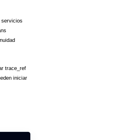
 servicios
ans
inuidad
r trace_ref
eden iniciar