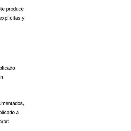
ote produce
explícitas y
blicado
ón
cumentados,
plicado a
arar: