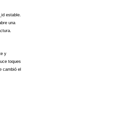
id estable.
abre una
ctura.
te y
duce toques
e cambió el