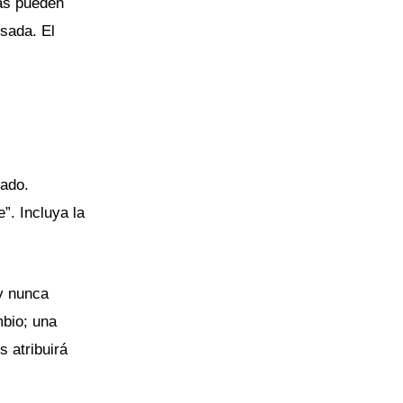
ias pueden
sada. El
tado.
”. Incluya la
y nunca
mbio; una
 atribuirá