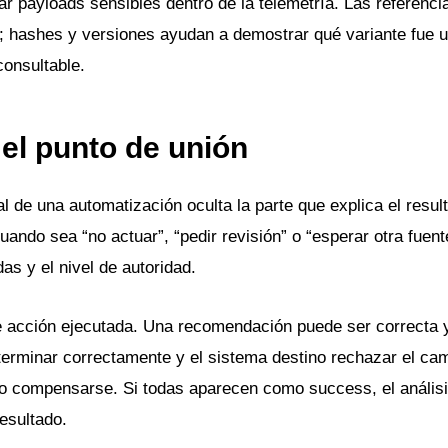
ar payloads sensibles dentro de la telemetría. Las referenc
s; hashes y versiones ayudan a demostrar qué variante fue u
consultable.
el punto de unión
nal de una automatización oculta la parte que explica el resul
uando sea “no actuar”, “pedir revisión” o “esperar otra fuente
as y el nivel de autoridad.
e acción ejecutada. Una recomendación puede ser correcta 
erminar correctamente y el sistema destino rechazar el ca
o compensarse. Si todas aparecen como success, el análisis
resultado.