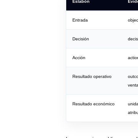
Eslabón
Evid
Entrada
objec
Decisión
decis
Acción
actio
Resultado operativo
outc
vent
Resultado económico
unida
atrib