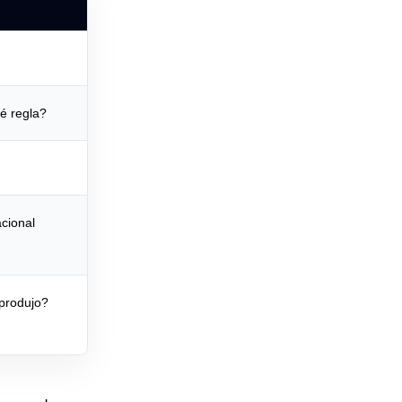
é regla?
cional
 produjo?