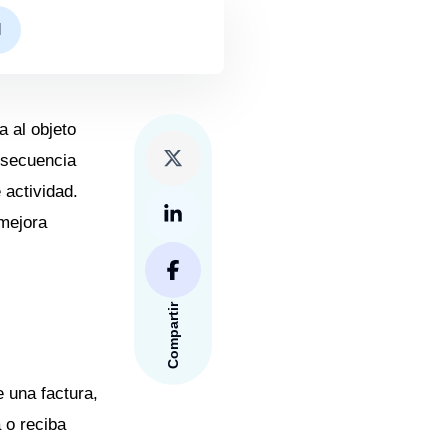
I
 al objeto
onsecuencia
 actividad.
 mejora
Compartir
e una factura,
 o reciba