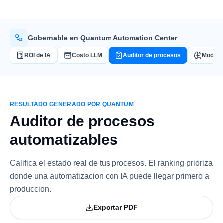
Gobernable en Quantum Automation Center
ROI de IA
Costo LLM
Auditor de procesos
Modelo
RESULTADO GENERADO POR QUANTUM
Auditor de procesos
automatizables
Califica el estado real de tus procesos. El ranking prioriza
donde una automatizacion con IA puede llegar primero a
produccion.
Exportar PDF