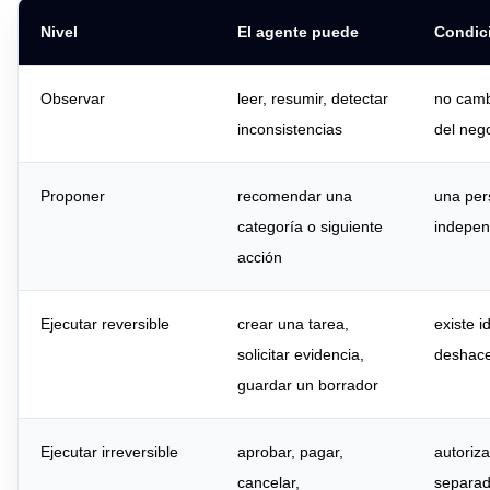
Nivel
El agente puede
Condic
Observar
leer, resumir, detectar
no camb
inconsistencias
del neg
Proponer
recomendar una
una per
categoría o siguiente
indepen
acción
Ejecutar reversible
crear una tarea,
existe 
solicitar evidencia,
deshacer
guardar un borrador
Ejecutar irreversible
aprobar, pagar,
autoriz
cancelar,
separad